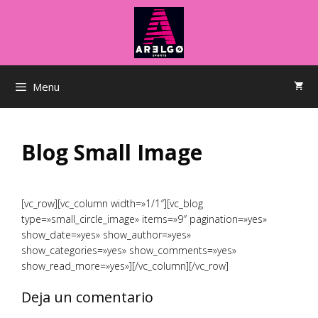
Saltar
al
contenido
Menu
Blog Small Image
[vc_row][vc_column width=»1/1″][vc_blog
type=»small_circle_image» items=»9″ pagination=»yes»
show_date=»yes» show_author=»yes»
show_categories=»yes» show_comments=»yes»
show_read_more=»yes»][/vc_column][/vc_row]
Deja un comentario