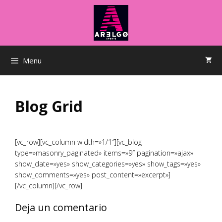
Saltar
al
contenido
Menu
Blog Grid
[vc_row][vc_column width=»1/1″][vc_blog
type=»masonry_paginated» items=»9″ pagination=»ajax»
show_date=»yes» show_categories=»yes» show_tags=»yes»
show_comments=»yes» post_content=»excerpt»]
[/vc_column][/vc_row]
Deja un comentario