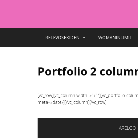
Saltar
al
contenido
RELEVOSEKIDEN
WOMANINLIMIT
Portfolio 2 colum
[vc_row][vc_column width=»1/1″][vc_portfolio colu
meta=»date»][/vc_column][/vc_row]
ARELGO 