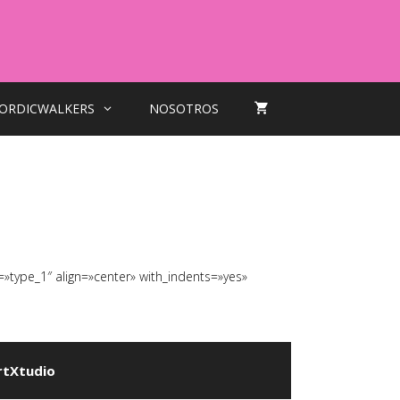
ORDICWALKERS
NOSOTROS
=»type_1″ align=»center» with_indents=»yes»
rtXtudio