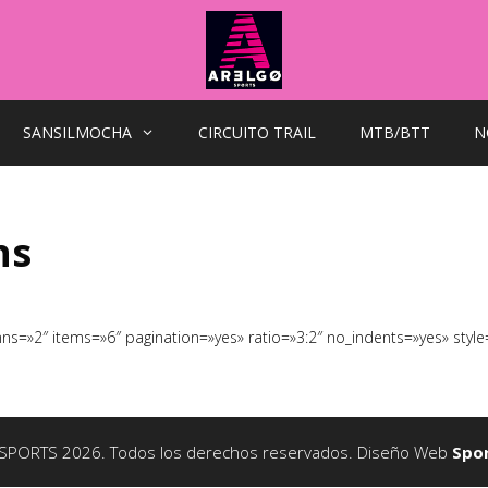
SANSILMOCHA
CIRCUITO TRAIL
MTB/BTT
N
ns
mns=»2″ items=»6″ pagination=»yes» ratio=»3:2″ no_indents=»yes» style
SPORTS 2026. Todos los derechos reservados. Diseño Web
Spo