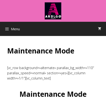
Saltar
al
contenido
Menu
Maintenance Mode
[vc_row background=»alternate» parallax_bg_width=»110″
parallax_speed=»normal» section=»yes»][vc_column
width=»1/1″][vc_column_text]
Maintenance Mode