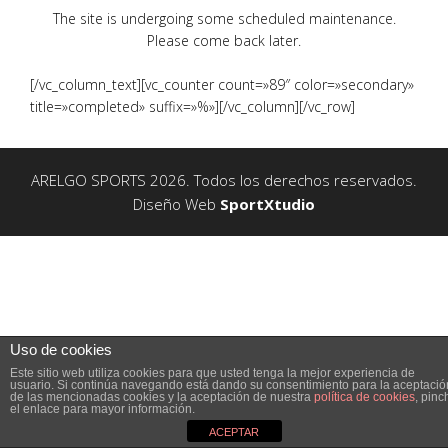
The site is undergoing some scheduled maintenance.
Please come back later.
[/vc_column_text][vc_counter count=»89″ color=»secondary»
title=»completed» suffix=»%»][/vc_column][/vc_row]
ARELGO SPORTS 2026. Todos los derechos reservados.
Diseño Web
SportXtudio
Uso de cookies
Este sitio web utiliza cookies para que usted tenga la mejor experiencia de
usuario. Si continúa navegando está dando su consentimiento para la aceptació
de las mencionadas cookies y la aceptación de nuestra
política de cookies
, pinc
el enlace para mayor información.
ACEPTAR